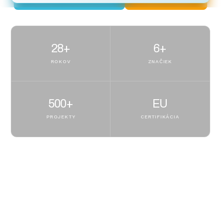
28+
6+
ROKOV
ZNAČIEK
500+
EU
PROJEKTY
CERTIFIKÁCIA