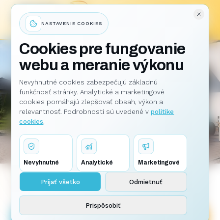
NASTAVENIE COOKIES
Cookies pre fungovanie
webu a meranie výkonu
Nevyhnutné cookies zabezpečujú základnú
funkčnosť stránky. Analytické a marketingové
RAU S.R.O.
–
ZVOLEN
| OD ROKU
1996
cookies pomáhajú zlepšovať obsah, výkon a
relevantnosť. Podrobnosti sú uvedené v
politike
Klimatizácie pre
domácnosti
cookies
.
aj firmy
Projektovanie, dodávka a montáž klimatizácií.
Nevyhnutné
Analytické
Marketingové
Svetové značky, odborný servis, overená kvalita od
Prijať všetko
Odmietnuť
roku 1996.
Prispôsobiť
Nezáväzná cenová ponuka
Prehľad produktov